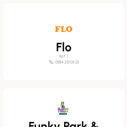
Flo
Kat 1
0384 213 03 25
Funky Park &