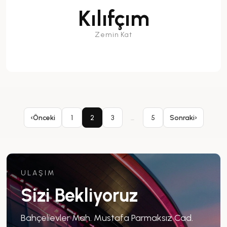
Kılıfçım
Zemin Kat
‹
Önceki
1
2
3
…
5
Sonraki
›
ULAŞIM
Sizi Bekliyoruz
Bahçelievler Mah. Mustafa Parmaksız Cad.