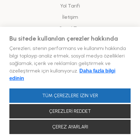
Yol Tarifi
İletişim
Sanal Tur
Bu sitede kullanılan çerezler hakkında
Yasal
Çerezleri, sitenin performans ve kullanımı hakkında
bilgi toplayıp analiz etmek, sosyal medya özellikleri
Enerji Politikası
sağlamak, içerik ve reklamları geliştirmek ve
özelleştirmek için kullanıyoruz.
Daha fazla bilgi
Bizi Takip Edin!
edinin
TÜM ÇEREZLERE İZİN VER
ÇEREZLERİ REDDET
2026 © Forum Kapadokya. TÜM HAKLARI SAKLIDIR.
ÇEREZ AYARLARI