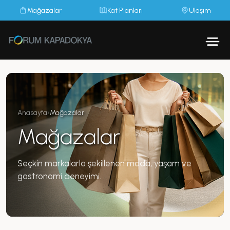
Mağazalar
Kat Planları
Ulaşım
Anasayfa
›
Mağazalar
Mağazalar
Seçkin markalarla şekillenen moda, yaşam ve
gastronomi deneyimi.