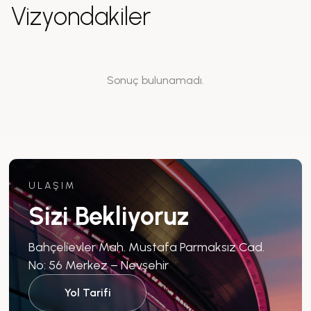
Vizyondakiler
Sonuç bulunamadı.
ULAŞIM
Sizi Bekliyoruz
Bahçelievler Mah. Mustafa Parmaksız Cad.
No: 56 Merkez – Nevşehir
Yol Tarifi