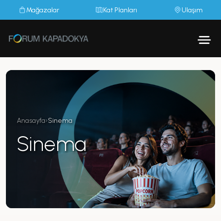
Mağazalar
Kat Planları
Ulaşım
Anasayfa
›
Sinema
Sinema