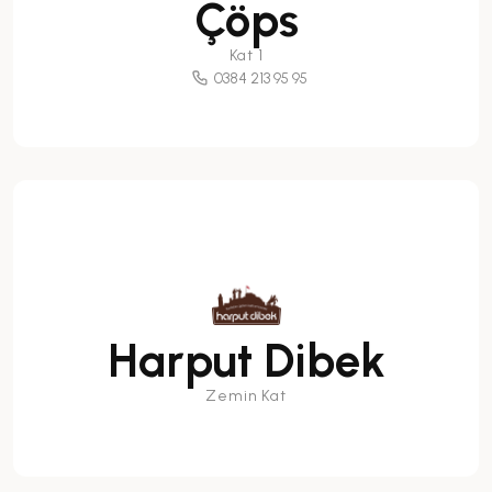
Çöps
Kat 1
0384 213 95 95
Harput Dibek
Zemin Kat