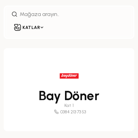
KATLAR
Bay Döner
Kat 1
0384 213 73 53