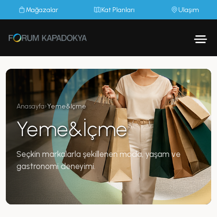
Mağazalar
Kat Planları
Ulaşım
Anasayfa
›
Yeme&İçme
Yeme&İçme
Seçkin markalarla şekillenen moda, yaşam ve
gastronomi deneyimi.