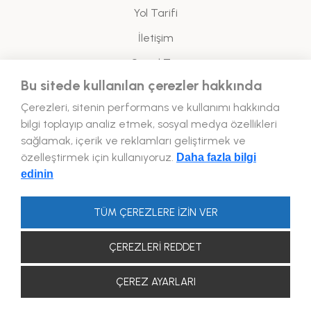
Yol Tarifi
İletişim
Sanal Tur
Bu sitede kullanılan çerezler hakkında
Yasal
Çerezleri, sitenin performans ve kullanımı hakkında
bilgi toplayıp analiz etmek, sosyal medya özellikleri
Enerji Politikası
sağlamak, içerik ve reklamları geliştirmek ve
özelleştirmek için kullanıyoruz.
Daha fazla bilgi
Bizi Takip Edin!
edinin
TÜM ÇEREZLERE İZİN VER
ÇEREZLERİ REDDET
2026 © Forum Kapadokya. TÜM HAKLARI SAKLIDIR.
ÇEREZ AYARLARI