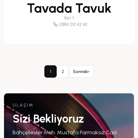
Tavada Tavuk
Kat 1
0384 212 42 43
1
2
Sonraki
›
ULAŞIM
Sizi Bekliyoruz
Bahçelievler Mah. Mustafa Parmaksız Cad.