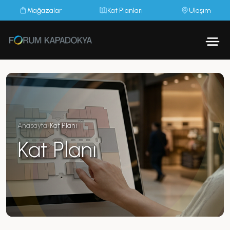
Mağazalar
Kat Planları
Ulaşım
Anasayfa
›
Kat Planı
Kat Planı