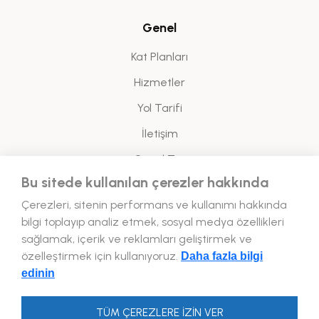
Genel
Kat Planları
Hizmetler
Yol Tarifi
İletişim
Sanal Tur
Bu sitede kullanılan çerezler hakkında
Yasal
Çerezleri, sitenin performans ve kullanımı hakkında
bilgi toplayıp analiz etmek, sosyal medya özellikleri
Enerji Politikası
sağlamak, içerik ve reklamları geliştirmek ve
özelleştirmek için kullanıyoruz.
Daha fazla bilgi
Bizi Takip Edin!
edinin
TÜM ÇEREZLERE İZİN VER